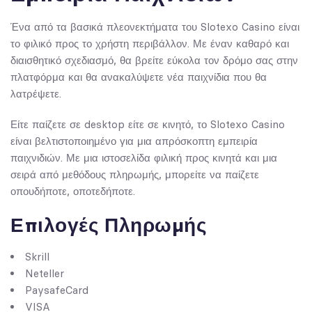
Ένα από τα βασικά πλεονεκτήματα του Slotexo Casino είναι
το φιλικό προς το χρήστη περιβάλλον. Με έναν καθαρό και
διαισθητικό σχεδιασμό, θα βρείτε εύκολα τον δρόμο σας στην
πλατφόρμα και θα ανακαλύψετε νέα παιχνίδια που θα
λατρέψετε.
Είτε παίζετε σε desktop είτε σε κινητό, το Slotexo Casino
είναι βελτιστοποιημένο για μια απρόσκοπτη εμπειρία
παιχνιδιών. Με μια ιστοσελίδα φιλική προς κινητά και μια
σειρά από μεθόδους πληρωμής, μπορείτε να παίζετε
οπουδήποτε, οποτεδήποτε.
Επιλογές Πληρωμής
Skrill
Neteller
PaysafeCard
VISA