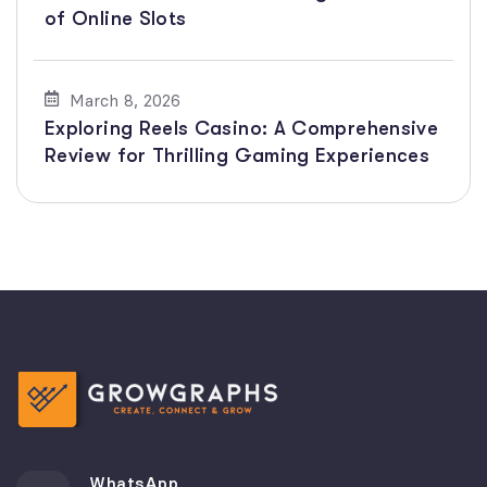
of Online Slots
March 8, 2026
Exploring Reels Casino: A Comprehensive
Review for Thrilling Gaming Experiences
WhatsApp