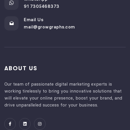
91 7305468373
Email Us
mail@growgraphs.com
ABOUT US
Our team of passionate digital marketing experts is
working tirelessly to bring you innovative solutions that
will elevate your online presence, boost your brand, and
drive unparalleled success for your business.