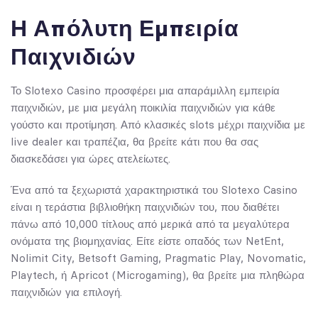
Η Απόλυτη Εμπειρία
Παιχνιδιών
Το Slotexo Casino προσφέρει μια απαράμιλλη εμπειρία
παιχνιδιών, με μια μεγάλη ποικιλία παιχνιδιών για κάθε
γούστο και προτίμηση. Από κλασικές slots μέχρι παιχνίδια με
live dealer και τραπέζια, θα βρείτε κάτι που θα σας
διασκεδάσει για ώρες ατελείωτες.
Ένα από τα ξεχωριστά χαρακτηριστικά του Slotexo Casino
είναι η τεράστια βιβλιοθήκη παιχνιδιών του, που διαθέτει
πάνω από 10,000 τίτλους από μερικά από τα μεγαλύτερα
ονόματα της βιομηχανίας. Είτε είστε οπαδός των NetEnt,
Nolimit City, Betsoft Gaming, Pragmatic Play, Novomatic,
Playtech, ή Apricot (Microgaming), θα βρείτε μια πληθώρα
παιχνιδιών για επιλογή.