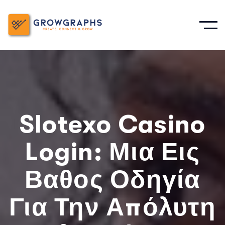
Slotexo Casino
Login: Μια Εις
Βαθος Οδηγία
Για Την Απόλυτη