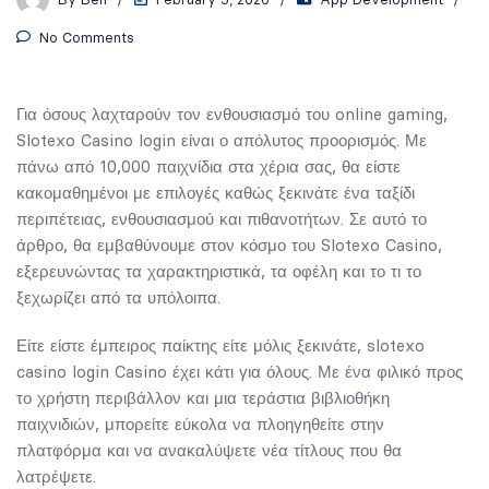
No Comments
Για όσους λαχταρούν τον ενθουσιασμό του online gaming,
Slotexo Casino login
είναι ο απόλυτος προορισμός. Με
πάνω από 10,000 παιχνίδια στα χέρια σας, θα είστε
κακομαθημένοι με επιλογές καθώς ξεκινάτε ένα ταξίδι
περιπέτειας, ενθουσιασμού και πιθανοτήτων. Σε αυτό το
άρθρο, θα εμβαθύνουμε στον κόσμο του Slotexo Casino,
εξερευνώντας τα χαρακτηριστικά, τα οφέλη και το τι το
ξεχωρίζει από τα υπόλοιπα.
Είτε είστε έμπειρος παίκτης είτε μόλις ξεκινάτε,
slotexo
casino login
Casino έχει κάτι για όλους. Με ένα φιλικό προς
το χρήστη περιβάλλον και μια τεράστια βιβλιοθήκη
παιχνιδιών, μπορείτε εύκολα να πλοηγηθείτε στην
πλατφόρμα και να ανακαλύψετε νέα τίτλους που θα
λατρέψετε.